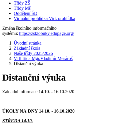
Třídy ZŠ
Třídy Mš
Oddělení ŠD
Virtuální prohlídka
Virt. prohlídka
Změna školního informačního
systému:
https://zsklobuky.edupage.org/
Úvodní stránka
Základní škola
Naše třídy 2025/2026
VIII.třída Mgr.Vladimír Mesároš
Distanční výuka
Distanční výuka
Základní informace 14.10. - 16.10.2020
ÚKOLY NA DNY 14.10. - 16.10.2020
STŘEDA 14.10.