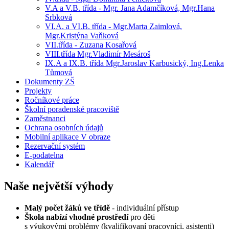
V.A a V.B. třída - Mgr. Jana Adamčíková, Mgr.Hana
Srbková
VI.A. a VI.B. třída - Mgr.Marta Zaimlová,
Mgr.Kristýna Vaňková
VII.třída - Zuzana Kosařová
VIII.třída Mgr.Vladimír Mesároš
IX.A a IX.B. třída Mgr.Jaroslav Karbusický, Ing.Lenka
Tůmová
Dokumenty ZŠ
Projekty
Ročníkové práce
Školní poradenské pracoviště
Zaměstnanci
Ochrana osobních údajů
Mobilní aplikace V obraze
Rezervační systém
E-podatelna
Kalendář
Naše největší výhody
Malý počet žáků ve třídě
- individuální přístup
Škola nabízí vhodné prostředí
pro děti
s výukovými problémy (kvalifikovaní pracovníci, asistenti)