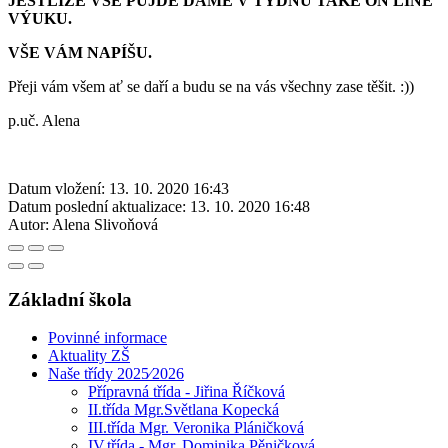
JESTLIŽE VŠE PŮJDE DÁME V TÝDNU TAKÉ ON LINE
VÝUKU.
VŠE VÁM NAPÍŠU.
Přeji vám všem ať se daří a budu se na vás všechny zase těšit. :))
p.uč. Alena
Datum vložení:
13. 10. 2020 16:43
Datum poslední aktualizace:
13. 10. 2020 16:48
Autor:
Alena Slivoňová
Základní škola
Povinné informace
Aktuality ZŠ
Naše třídy 2025⁄2026
Přípravná třída - Jiřina Říčková
II.třída Mgr.Světlana Kopecká
III.třída Mgr. Veronika Pláničková
IV.třída - Mgr. Dominika Pěničková