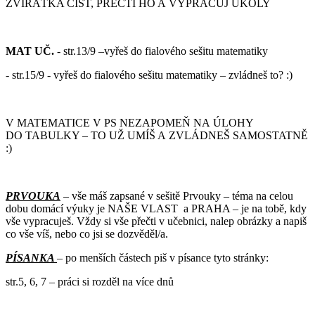
ZVÍŘÁTKA ČÍST, PŘEČTI HO A VYPRACUJ ÚKOLY
MAT UČ.
- str.13/9 –vyřeš do fialového sešitu matematiky
- str.15/9 - vyřeš do fialového sešitu matematiky – zvládneš to? :)
V MATEMATICE V PS NEZAPOMEŇ NA ÚLOHY
DO TABULKY – TO UŽ UMÍŠ A ZVLÁDNEŠ SAMOSTATNĚ
:)
PRVOUKA
– vše máš zapsané v sešitě Prvouky – téma na celou
dobu domácí výuky je NAŠE VLAST a PRAHA – je na tobě, kdy
vše vypracuješ. Vždy si vše přečti v učebnici, nalep obrázky a napiš
co vše víš, nebo co jsi se dozvěděl/a.
PÍSANKA
– po menších částech piš v písance tyto stránky:
str.5, 6, 7 – práci si rozděl na více dnů