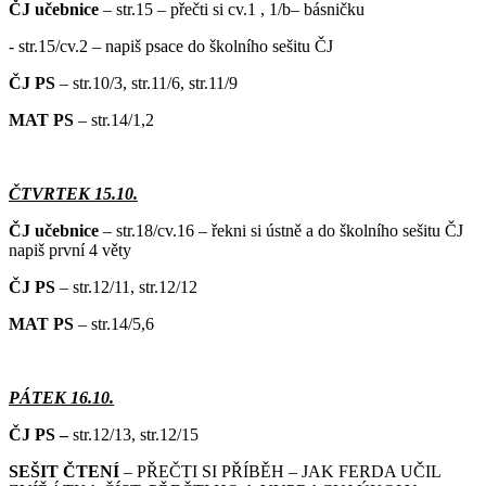
ČJ učebnice
– str.15 – přečti si cv.1 , 1/b– básničku
- str.15/cv.2 – napiš psace do školního sešitu ČJ
ČJ PS
– str.10/3, str.11/6, str.11/9
MAT PS
– str.14/1,2
ČTVRTEK 15.10.
ČJ učebnice
– str.18/cv.16 – řekni si ústně a do školního sešitu ČJ
napiš první 4 věty
ČJ PS
– str.12/11, str.12/12
MAT PS
– str.14/5,6
PÁTEK 16.10.
ČJ PS –
str.12/13, str.12/15
SEŠIT ČTENÍ
– PŘEČTI SI PŘÍBĚH – JAK FERDA UČIL