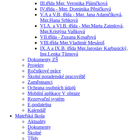
III.třída Mgr. Veronika Pláničková
IV.třída - Mgr. Dominika Pěničková
V.A a V.B. třída - Mgr. Jana Adamčíková,
Mgr.Hana Srbková
VI.A. a VI.B. třída - Mgr.Marta Zaimlová,
Mgr.Kristýna Vaňková
VII.třída - Zuzana Kosařová
VIII.třída Mgr.Vladimír Mesároš
IX.A a IX.B. třída Mgr.Jaroslav Karbusický,
Ing.Lenka Tůmová
Dokumenty ZŠ
Projekty
Ročníkové práce
Školní poradenské pracoviště
Zaměstnanci
Ochrana osobních údajů
Mobilní aplikace V obraze
Rezervační systém
E-podatelna
Kalendář
Mateřská škola
Aktuality
Dokumenty
Školné
Třídy