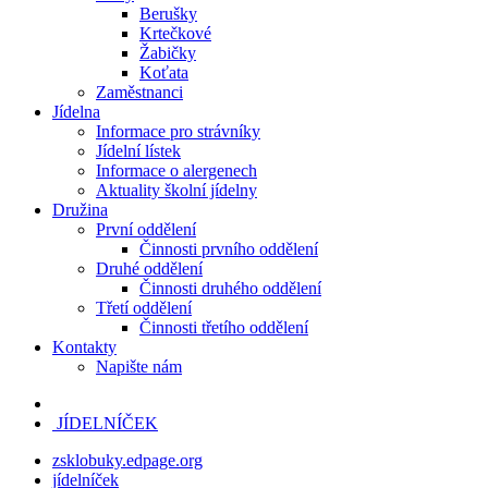
Berušky
Krtečkové
Žabičky
Koťata
Zaměstnanci
Jídelna
Informace pro strávníky
Jídelní lístek
Informace o alergenech
Aktuality školní jídelny
Družina
První oddělení
Činnosti prvního oddělení
Druhé oddělení
Činnosti druhého oddělení
Třetí oddělení
Činnosti třetího oddělení
Kontakty
Napište nám
JÍDELNÍČEK
zsklobuky.edpage.org
jídelníček