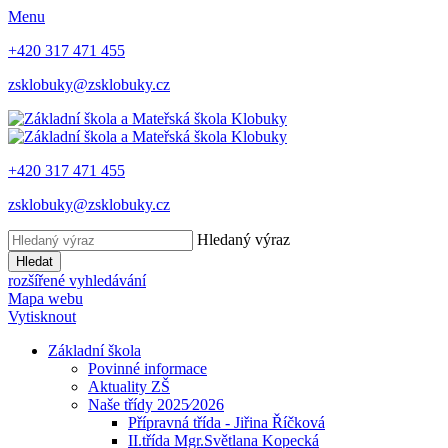
Menu
+420 317 471 455
zsklobuky@zsklobuky.cz
+420 317 471 455
zsklobuky@zsklobuky.cz
Hledaný výraz
Hledat
rozšířené vyhledávání
Mapa webu
Vytisknout
Základní škola
Povinné informace
Aktuality ZŠ
Naše třídy 2025⁄2026
Přípravná třída - Jiřina Říčková
II.třída Mgr.Světlana Kopecká