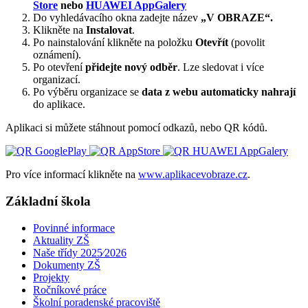
Store
nebo
HUAWEI AppGalery
Do vyhledávacího okna zadejte název
„V OBRAZE“.
Klikněte na
Instalovat
.
Po nainstalování klikněte na položku
Otevřít
(povolit
oznámení).
Po otevření
přidejte nový odběr
. Lze sledovat i více
organizací.
Po výběru organizace se
data z webu automaticky nahrají
do aplikace.
Aplikaci si můžete stáhnout pomocí odkazů, nebo QR kódů.
Pro více informací klikněte na
www.aplikacevobraze.cz
.
Základní škola
Povinné informace
Aktuality ZŠ
Naše třídy 2025⁄2026
Dokumenty ZŠ
Projekty
Ročníkové práce
Školní poradenské pracoviště