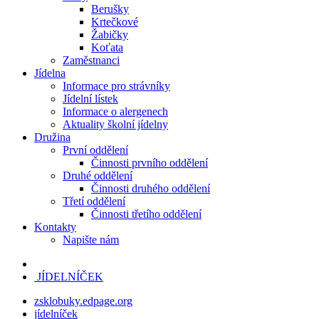
Berušky
Krtečkové
Žabičky
Koťata
Zaměstnanci
Jídelna
Informace pro strávníky
Jídelní lístek
Informace o alergenech
Aktuality školní jídelny
Družina
První oddělení
Činnosti prvního oddělení
Druhé oddělení
Činnosti druhého oddělení
Třetí oddělení
Činnosti třetího oddělení
Kontakty
Napište nám
JÍDELNÍČEK
zsklobuky.edpage.org
jídelníček