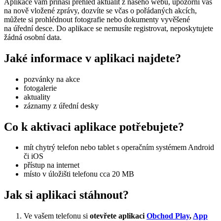
Aplikace vám přináší přehled aktualit z našeho webu, upozorní vás
na nově vložené zprávy, dozvíte se včas o pořádaných akcích,
můžete si prohlédnout fotografie nebo dokumenty vyvěšené
na úřední desce. Do aplikace se nemusíte registrovat, neposkytujete
žádná osobní data.
Jaké informace v aplikaci najdete?
pozvánky na akce
fotogalerie
aktuality
záznamy z úřední desky
Co k aktivaci aplikace potřebujete?
mít chytrý telefon nebo tablet s operačním systémem Android
či iOS
přístup na internet
místo v úložišti telefonu cca 20 MB
Jak si aplikaci stáhnout?
Ve vašem telefonu si
otevřete aplikaci
Obchod Play
,
App