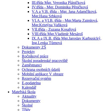
III.třída Mgr. Veronika Pláničková
IV.třída - Mgr. Dominika Pěničková
V.A a V.B. třída - Mgr. Jana Adamčíková,
Mgr.Hana Srbková
VI.A. a VI.B. třída - Mgr.Marta Zaimlová,
Mgr.Kristýna Vaňková
VII.třída - Zuzana Kosařová
VIII.třída Mgr.Vladimír Mesároš
IX.A a IX.B. třída Mgr.Jaroslav Karbusický,
Ing.Lenka Tůmová
Dokumenty ZŠ
Projekty
Ročníkové práce
Školní poradenské pracoviště
Zaměstnanci
Ochrana osobních údajů
Mobilní aplikace V obraze
Rezervační systém
E-podatelna
Kalendář
Mateřská škola
Aktuality
Dokumenty
Školné
Třídy