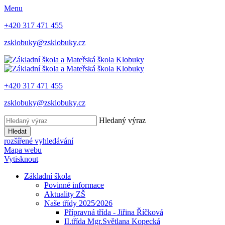
Menu
+420 317 471 455
zsklobuky@zsklobuky.cz
+420 317 471 455
zsklobuky@zsklobuky.cz
Hledaný výraz
Hledat
rozšířené vyhledávání
Mapa webu
Vytisknout
Základní škola
Povinné informace
Aktuality ZŠ
Naše třídy 2025⁄2026
Přípravná třída - Jiřina Říčková
II.třída Mgr.Světlana Kopecká