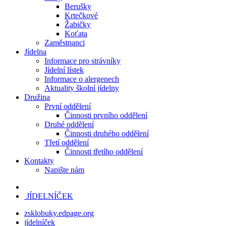
Berušky
Krtečkové
Žabičky
Koťata
Zaměstnanci
Jídelna
Informace pro strávníky
Jídelní lístek
Informace o alergenech
Aktuality školní jídelny
Družina
První oddělení
Činnosti prvního oddělení
Druhé oddělení
Činnosti druhého oddělení
Třetí oddělení
Činnosti třetího oddělení
Kontakty
Napište nám
JÍDELNÍČEK
zsklobuky.edpage.org
jídelníček