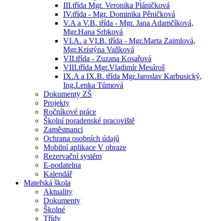
III.třída Mgr. Veronika Pláničková
IV.třída - Mgr. Dominika Pěničková
V.A a V.B. třída - Mgr. Jana Adamčíková,
Mgr.Hana Srbková
VI.A. a VI.B. třída - Mgr.Marta Zaimlová,
Mgr.Kristýna Vaňková
VII.třída - Zuzana Kosařová
VIII.třída Mgr.Vladimír Mesároš
IX.A a IX.B. třída Mgr.Jaroslav Karbusický,
Ing.Lenka Tůmová
Dokumenty ZŠ
Projekty
Ročníkové práce
Školní poradenské pracoviště
Zaměstnanci
Ochrana osobních údajů
Mobilní aplikace V obraze
Rezervační systém
E-podatelna
Kalendář
Mateřská škola
Aktuality
Dokumenty
Školné
Třídy