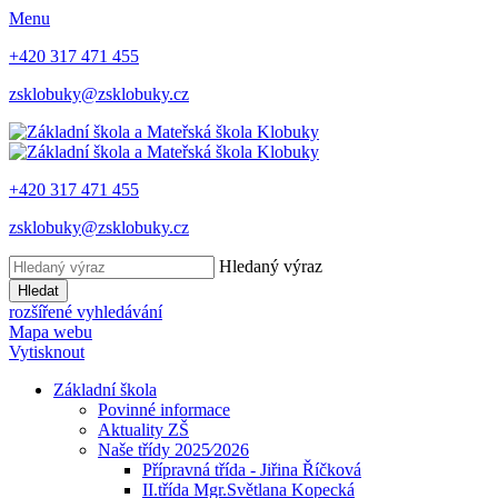
Menu
+420 317 471 455
zsklobuky@zsklobuky.cz
+420 317 471 455
zsklobuky@zsklobuky.cz
Hledaný výraz
Hledat
rozšířené vyhledávání
Mapa webu
Vytisknout
Základní škola
Povinné informace
Aktuality ZŠ
Naše třídy 2025⁄2026
Přípravná třída - Jiřina Říčková
II.třída Mgr.Světlana Kopecká