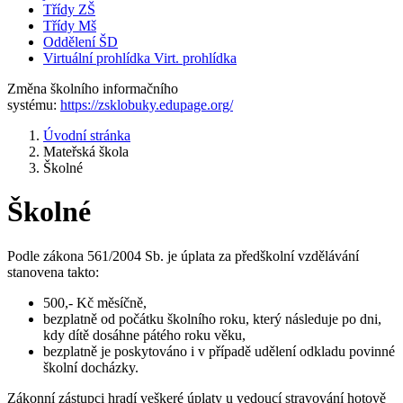
Třídy ZŠ
Třídy Mš
Oddělení ŠD
Virtuální prohlídka
Virt. prohlídka
Změna školního informačního
systému:
https://zsklobuky.edupage.org/
Úvodní stránka
Mateřská škola
Školné
Školné
Podle zákona 561/2004 Sb. je úplata za předškolní vzdělávání
stanovena takto:
500,- Kč měsíčně,
bezplatně od počátku školního roku, který následuje po dni,
kdy dítě dosáhne pátého roku věku,
bezplatně je poskytováno i v případě udělení odkladu povinné
školní docházky.
Zákonní zástupci hradí veškeré úplaty u vedoucí stravování hotově