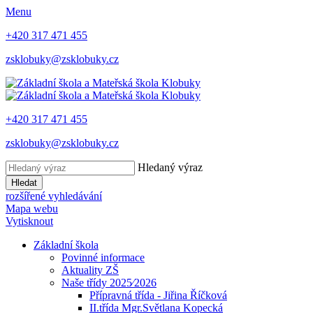
Menu
+420 317 471 455
zsklobuky@zsklobuky.cz
+420 317 471 455
zsklobuky@zsklobuky.cz
Hledaný výraz
Hledat
rozšířené vyhledávání
Mapa webu
Vytisknout
Základní škola
Povinné informace
Aktuality ZŠ
Naše třídy 2025⁄2026
Přípravná třída - Jiřina Říčková
II.třída Mgr.Světlana Kopecká