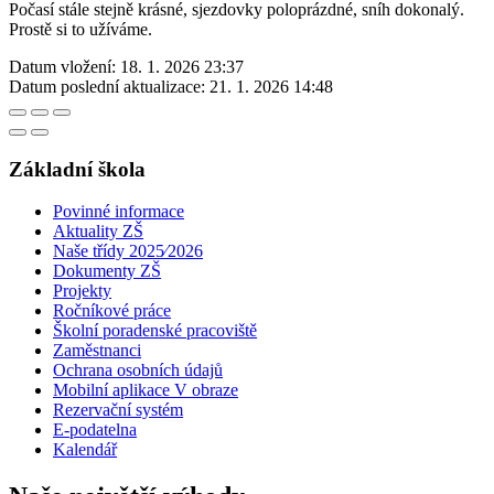
Počasí stále stejně krásné, sjezdovky poloprázdné, sníh dokonalý.
Prostě si to užíváme.
Datum vložení:
18. 1. 2026 23:37
Datum poslední aktualizace:
21. 1. 2026 14:48
Základní škola
Povinné informace
Aktuality ZŠ
Naše třídy 2025⁄2026
Dokumenty ZŠ
Projekty
Ročníkové práce
Školní poradenské pracoviště
Zaměstnanci
Ochrana osobních údajů
Mobilní aplikace V obraze
Rezervační systém
E-podatelna
Kalendář