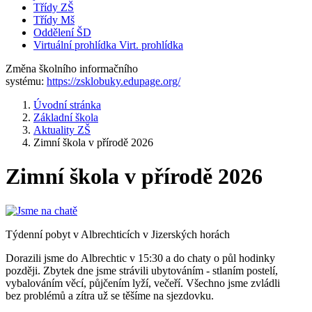
Třídy ZŠ
Třídy Mš
Oddělení ŠD
Virtuální prohlídka
Virt. prohlídka
Změna školního informačního
systému:
https://zsklobuky.edupage.org/
Úvodní stránka
Základní škola
Aktuality ZŠ
Zimní škola v přírodě 2026
Zimní škola v přírodě 2026
Týdenní pobyt v Albrechticích v Jizerských horách
Dorazili jsme do Albrechtic v 15:30 a do chaty o půl hodinky
později. Zbytek dne jsme strávili ubytováním - stlaním postelí,
vybalováním věcí, půjčením lyží, večeří. Všechno jsme zvládli
bez problémů a zítra už se těšíme na sjezdovku.