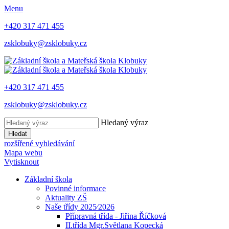
Menu
+420 317 471 455
zsklobuky@zsklobuky.cz
+420 317 471 455
zsklobuky@zsklobuky.cz
Hledaný výraz
Hledat
rozšířené vyhledávání
Mapa webu
Vytisknout
Základní škola
Povinné informace
Aktuality ZŠ
Naše třídy 2025⁄2026
Přípravná třída - Jiřina Říčková
II.třída Mgr.Světlana Kopecká