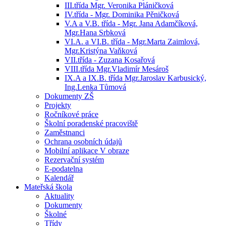
III.třída Mgr. Veronika Pláničková
IV.třída - Mgr. Dominika Pěničková
V.A a V.B. třída - Mgr. Jana Adamčíková,
Mgr.Hana Srbková
VI.A. a VI.B. třída - Mgr.Marta Zaimlová,
Mgr.Kristýna Vaňková
VII.třída - Zuzana Kosařová
VIII.třída Mgr.Vladimír Mesároš
IX.A a IX.B. třída Mgr.Jaroslav Karbusický,
Ing.Lenka Tůmová
Dokumenty ZŠ
Projekty
Ročníkové práce
Školní poradenské pracoviště
Zaměstnanci
Ochrana osobních údajů
Mobilní aplikace V obraze
Rezervační systém
E-podatelna
Kalendář
Mateřská škola
Aktuality
Dokumenty
Školné
Třídy