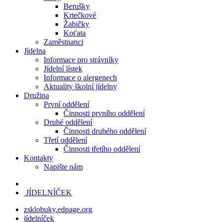
Berušky
Krtečkové
Žabičky
Koťata
Zaměstnanci
Jídelna
Informace pro strávníky
Jídelní lístek
Informace o alergenech
Aktuality školní jídelny
Družina
První oddělení
Činnosti prvního oddělení
Druhé oddělení
Činnosti druhého oddělení
Třetí oddělení
Činnosti třetího oddělení
Kontakty
Napište nám
JÍDELNÍČEK
zsklobuky.edpage.org
jídelníček