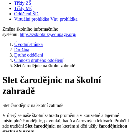
Třídy ZŠ
Třídy Mš
Oddělení ŠD
Virtuální prohlídka
Virt. prohlídka
Změna školního informačního
systému:
https://zsklobuky.edupage.org/
Úvodní stránka
Družina
Druhé oddělení
Činnosti druhého oddělení
Slet čarodějnic na školní zahradě
Slet čarodějnic na školní
zahradě
Slet čarodějnic na školní zahradě
V úterý se naše školní zahrada proměnila v kouzelné a tajemné
místo plné čarodějnic, pavouků, hadů a čarovných lektvarů. Proběhl
zde tradiční
Slet čarodějnic
, na kterém si děti užily
čarodějnickou
stezku s 9 úkoly
.