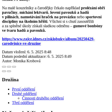
Na malé kouzelníky a čarodějky čekalo například
prolézání obří
pavučiny
,
míchání lektvarů
,
lovení pavouků a hadů
v pilinách
,
namotávání hraček na provázku
nebo
sportovní
disciplíny na školním hřišti
. Všichni si s chutí zasoutěžili
a za splněné úkoly získali sladkou odměnu –
gumové bonbóny
ve tvaru hadů a pavouků.
https://www.rajce.idnes.cz/zsklobuky/album/20250429-
carodejnice-ve-druzine
Datum vložení:
6. 5. 2025 8:48
Datum poslední aktualizace:
6. 5. 2025 8:49
Autor:
Monika Krobová
Družina
První oddělení
Druhé oddělení
Činnosti druhého oddělení
Třetí oddělení