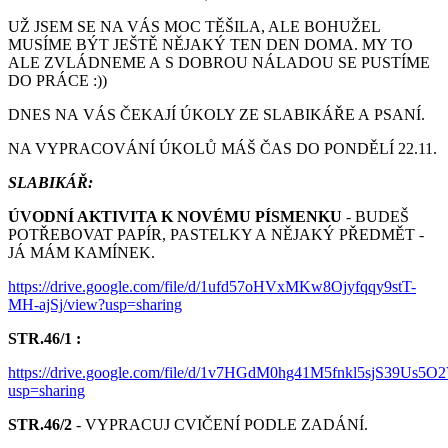
UŽ JSEM SE NA VÁS MOC TĚŠILA, ALE BOHUŽEL
MUSÍME BÝT JEŠTĚ NĚJAKÝ TEN DEN DOMA. MY TO
ALE ZVLÁDNEME A S DOBROU NÁLADOU SE PUSTÍME
DO PRÁCE :))
DNES NA VÁS ČEKAJÍ ÚKOLY ZE SLABIKÁŘE A PSANÍ.
NA VYPRACOVÁNÍ ÚKOLŮ MÁŠ ČAS DO PONDĚLÍ 22.11.
SLABIKÁŘ:
ÚVODNÍ AKTIVITA K NOVÉMU PÍSMENKU
- BUDEŠ
POTŘEBOVAT PAPÍR, PASTELKY A NĚJAKÝ PŘEDMĚT -
JÁ MÁM KAMÍNEK.
https://drive.google.com/file/d/1ufd57oHVxMKw8Ojyfqqy9stT-
MH-ajSj/view?usp=sharing
STR.46/1 :
https://drive.google.com/file/d/1v7HGdM0hg41M5fnkl5sjS39Us5
usp=sharing
STR.46/2
- VYPRACUJ CVIČENÍ PODLE ZADÁNÍ.