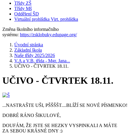
Třídy ZŠ
Třídy Mš
Oddělení ŠD
Virtuální prohlídka
Virt. prohlídka
Změna školního informačního
systému:
https://zsklobuky.edupage.org/
Úvodní stránka
Základní škola
Naše třídy 2025/2026
V.A a V.B. třída - Mgr. Jana...
UČIVO - ČTVRTEK 18.11.
UČIVO - ČTVRTEK 18.11.
...NASTRAŠTE UŠI, PŠŠŠŠT....BLÍŽÍ SE NOVÉ PÍSMENKO!
DOBRÉ RÁNO ŠIKULOVÉ,
DOUFÁM, ŽE JSTE SE HEZKY VYSPINKALI A MÁTE
ZA SEBOU KRÁSNÉ DNY :)