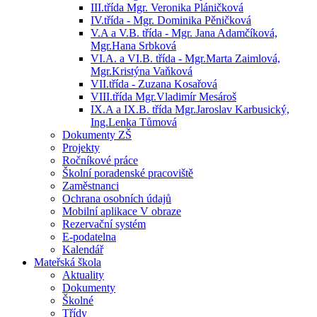
III.třída Mgr. Veronika Pláničková
IV.třída - Mgr. Dominika Pěničková
V.A a V.B. třída - Mgr. Jana Adamčíková,
Mgr.Hana Srbková
VI.A. a VI.B. třída - Mgr.Marta Zaimlová,
Mgr.Kristýna Vaňková
VII.třída - Zuzana Kosařová
VIII.třída Mgr.Vladimír Mesároš
IX.A a IX.B. třída Mgr.Jaroslav Karbusický,
Ing.Lenka Tůmová
Dokumenty ZŠ
Projekty
Ročníkové práce
Školní poradenské pracoviště
Zaměstnanci
Ochrana osobních údajů
Mobilní aplikace V obraze
Rezervační systém
E-podatelna
Kalendář
Mateřská škola
Aktuality
Dokumenty
Školné
Třídy