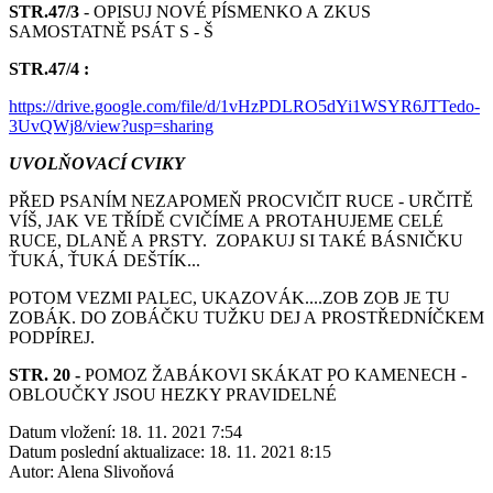
STR.47/3
- OPISUJ NOVÉ PÍSMENKO A ZKUS
SAMOSTATNĚ PSÁT S - Š
STR.47/4 :
https://drive.google.com/file/d/1vHzPDLRO5dYi1WSYR6JTTedo-
3UvQWj8/view?usp=sharing
UVOLŇOVACÍ CVIKY
PŘED PSANÍM NEZAPOMEŇ PROCVIČIT RUCE - URČITĚ
VÍŠ, JAK VE TŘÍDĚ CVIČÍME A PROTAHUJEME CELÉ
RUCE, DLANĚ A PRSTY. ZOPAKUJ SI TAKÉ BÁSNIČKU
ŤUKÁ, ŤUKÁ DEŠTÍK...
POTOM VEZMI PALEC, UKAZOVÁK....ZOB ZOB JE TU
ZOBÁK. DO ZOBÁČKU TUŽKU DEJ A PROSTŘEDNÍČKEM
PODPÍREJ.
STR. 20 -
POMOZ ŽABÁKOVI SKÁKAT PO KAMENECH -
OBLOUČKY JSOU HEZKY PRAVIDELNÉ
Datum vložení:
18. 11. 2021 7:54
Datum poslední aktualizace:
18. 11. 2021 8:15
Autor:
Alena Slivoňová