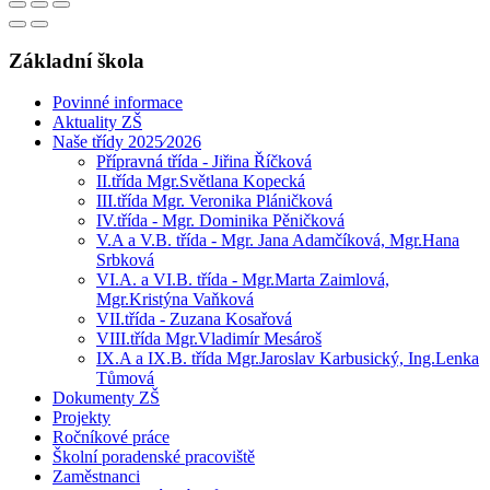
Základní škola
Povinné informace
Aktuality ZŠ
Naše třídy 2025⁄2026
Přípravná třída - Jiřina Říčková
II.třída Mgr.Světlana Kopecká
III.třída Mgr. Veronika Pláničková
IV.třída - Mgr. Dominika Pěničková
V.A a V.B. třída - Mgr. Jana Adamčíková, Mgr.Hana
Srbková
VI.A. a VI.B. třída - Mgr.Marta Zaimlová,
Mgr.Kristýna Vaňková
VII.třída - Zuzana Kosařová
VIII.třída Mgr.Vladimír Mesároš
IX.A a IX.B. třída Mgr.Jaroslav Karbusický, Ing.Lenka
Tůmová
Dokumenty ZŠ
Projekty
Ročníkové práce
Školní poradenské pracoviště
Zaměstnanci