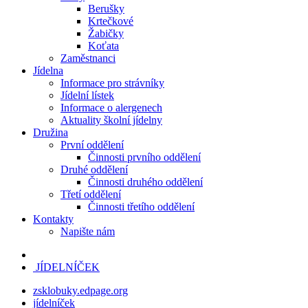
Berušky
Krtečkové
Žabičky
Koťata
Zaměstnanci
Jídelna
Informace pro strávníky
Jídelní lístek
Informace o alergenech
Aktuality školní jídelny
Družina
První oddělení
Činnosti prvního oddělení
Druhé oddělení
Činnosti druhého oddělení
Třetí oddělení
Činnosti třetího oddělení
Kontakty
Napište nám
JÍDELNÍČEK
zsklobuky.edpage.org
jídelníček