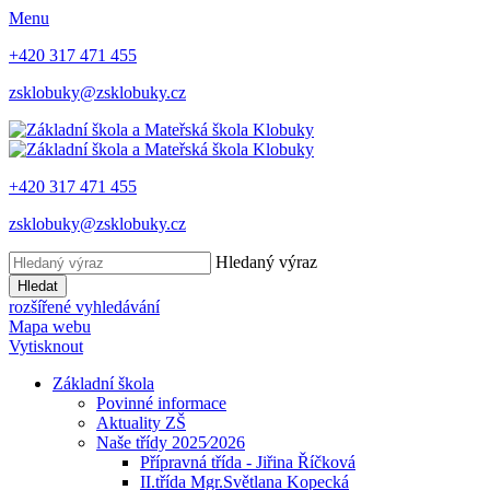
Menu
+420 317 471 455
zsklobuky@zsklobuky.cz
+420 317 471 455
zsklobuky@zsklobuky.cz
Hledaný výraz
Hledat
rozšířené vyhledávání
Mapa webu
Vytisknout
Základní škola
Povinné informace
Aktuality ZŠ
Naše třídy 2025⁄2026
Přípravná třída - Jiřina Říčková
II.třída Mgr.Světlana Kopecká