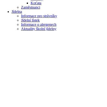
Koťata
Zaměstnanci
Jídelna
Informace pro strávníky
Jídelní lístek
Informace o alergenech
Aktuality školní jídelny
Družina
První oddělení
Činnosti prvního oddělení
Druhé oddělení
Činnosti druhého oddělení
Třetí oddělení
Činnosti třetího oddělení
Kontakty
Napište nám
JÍDELNÍČEK
zsklobuky.edpage.org
jídelníček
Třídy ZŠ
Třídy Mš
Oddělení ŠD