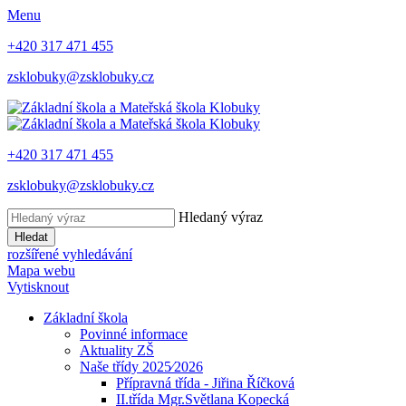
Menu
+420 317 471 455
zsklobuky@zsklobuky.cz
+420 317 471 455
zsklobuky@zsklobuky.cz
Hledaný výraz
Hledat
rozšířené vyhledávání
Mapa webu
Vytisknout
Základní škola
Povinné informace
Aktuality ZŠ
Naše třídy 2025⁄2026
Přípravná třída - Jiřina Říčková
II.třída Mgr.Světlana Kopecká