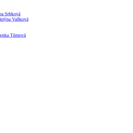
ana Srbková
ristýna Vaňková
.Lenka Tůmová