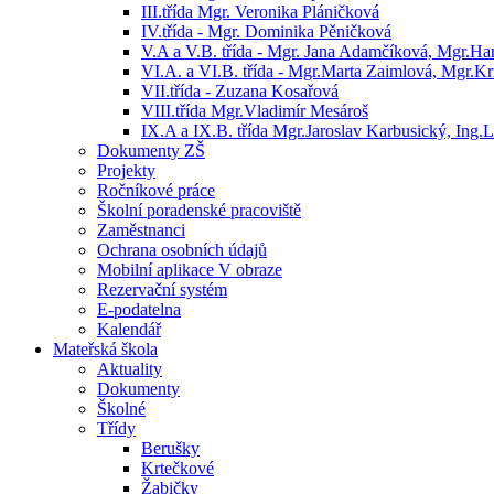
III.třída Mgr. Veronika Pláničková
IV.třída - Mgr. Dominika Pěničková
V.A a V.B. třída - Mgr. Jana Adamčíková, Mgr.H
VI.A. a VI.B. třída - Mgr.Marta Zaimlová, Mgr.K
VII.třída - Zuzana Kosařová
VIII.třída Mgr.Vladimír Mesároš
IX.A a IX.B. třída Mgr.Jaroslav Karbusický, Ing
Dokumenty ZŠ
Projekty
Ročníkové práce
Školní poradenské pracoviště
Zaměstnanci
Ochrana osobních údajů
Mobilní aplikace V obraze
Rezervační systém
E-podatelna
Kalendář
Mateřská škola
Aktuality
Dokumenty
Školné
Třídy
Berušky
Krtečkové
Žabičky